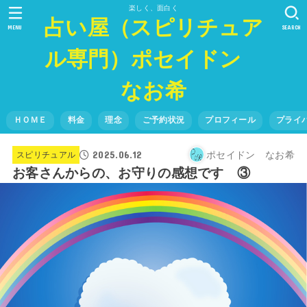
楽しく、面白く
占い屋（スピリチュア
MENU
SEARCH
ル専門）ポセイドン
なお希
ＨＯＭＥ
料金
理念
ご予約状況
プロフィール
プライ
2025.06.12
ポセイドン なお希
スピリチュアル
お客さんからの、お守りの感想です ③