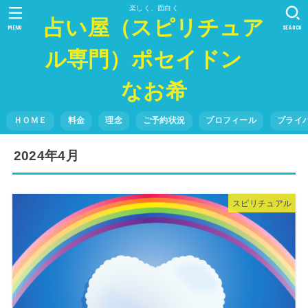
楽しく、面白く
占い屋（スピリチュア
MENU
SEARCH
ル専門）ポセイドン
なお希
ＨＯＭＥ
料金
理念
ご予約状況
プロフィール
プライ
2024年4月
スピリチュアル