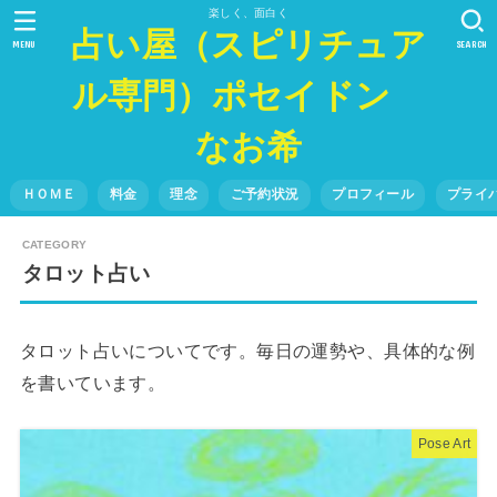
楽しく、面白く
占い屋（スピリチュア
MENU
SEARCH
ル専門）ポセイドン
なお希
ＨＯＭＥ
料金
理念
ご予約状況
プロフィール
プライ
タロット占い
タロット占いについてです。毎日の運勢や、具体的な例
を書いています。
Pose Art