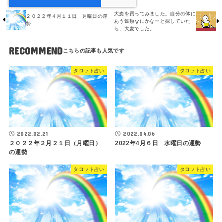
大麦を買ってみました。自分の体に
２０２２年４月１１日 月曜日の運
あう穀類なにかなーと探していた
勢
ら、大麦でした。
RECOMMEND
タロット占い
タロット占い
2022.02.21
2022.04.06
２０２２年２月２１日（月曜日）
2022年4月６日 水曜日の運勢
の運勢
タロット占い
タロット占い