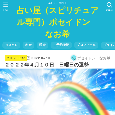
楽しく、面白く
占い屋（スピリチュア
MENU
SEARCH
ル専門）ポセイドン
なお希
ＨＯＭＥ
料金
理念
ご予約状況
プロフィール
プライ
2022.04.10
ポセイドン なお希
タロット占い
２０２２年４月１０日 日曜日の運勢