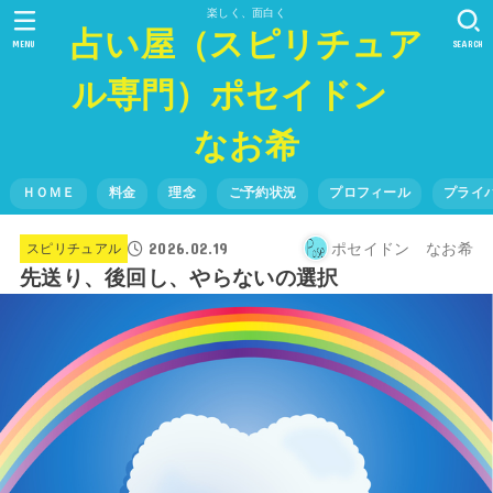
楽しく、面白く
占い屋（スピリチュア
MENU
SEARCH
ル専門）ポセイドン
なお希
ＨＯＭＥ
料金
理念
ご予約状況
プロフィール
プライ
2026.02.19
ポセイドン なお希
スピリチュアル
先送り、後回し、やらないの選択