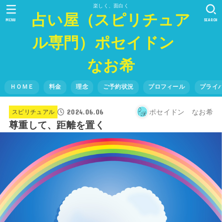
楽しく、面白く
占い屋（スピリチュア
MENU
SEARCH
ル専門）ポセイドン
なお希
ＨＯＭＥ
料金
理念
ご予約状況
プロフィール
プライ
2024.06.06
ポセイドン なお希
スピリチュアル
尊重して、距離を置く