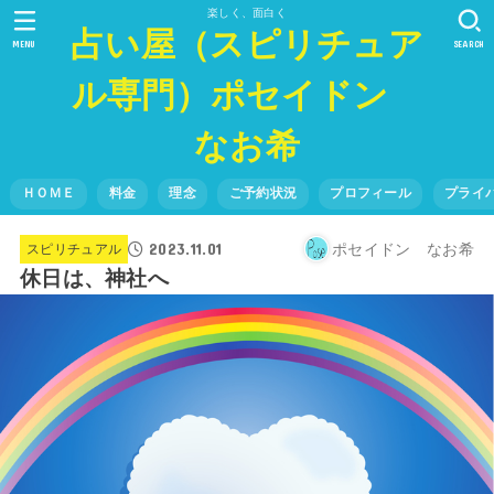
楽しく、面白く
占い屋（スピリチュア
MENU
SEARCH
ル専門）ポセイドン
なお希
ＨＯＭＥ
料金
理念
ご予約状況
プロフィール
プライ
2023.11.01
ポセイドン なお希
スピリチュアル
休日は、神社へ