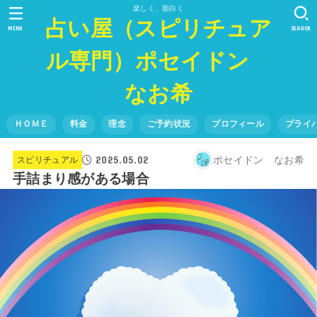
楽しく、面白く
占い屋（スピリチュア
MENU
SEARCH
ル専門）ポセイドン
なお希
ＨＯＭＥ
料金
理念
ご予約状況
プロフィール
プライ
2025.05.02
ポセイドン なお希
スピリチュアル
手詰まり感がある場合