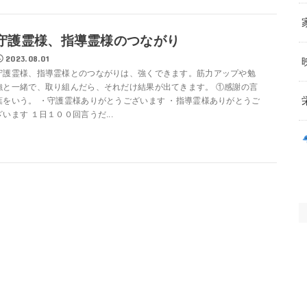
守護霊様、指導霊様のつながり
2023.08.01
守護霊様、指導霊様とのつながりは、強くできます。筋力アップや勉
強と一緒で、取り組んだら、それだけ結果が出てきます。 ①感謝の言
葉をいう。 ・守護霊様ありがとうございます ・指導霊様ありがとうご
ざいます １日１００回言うだ...