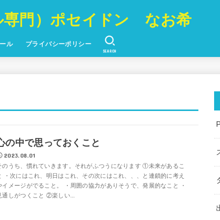
ル専門）ポセイドン なお希
ール
プライバシーポリシー
SEARCH
P
心の中で思っておくこと
2023.08.01
そのうち、慣れていきます。それがふつうになります ①未来があるこ
と ・次にはこれ、明日はこれ、その次にはこれ、、、と連鎖的に考え
やイメージがでること。 ・周囲の協力がありそうで、発展的なこと ・
見通しがつくこと ②楽しい...