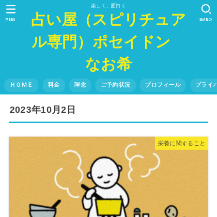
楽しく、面白く
占い屋（スピリチュア
MENU
SEARCH
ル専門）ポセイドン
なお希
ＨＯＭＥ
料金
理念
ご予約状況
プロフィール
プライ
2023年10月2日
栄養に関すること