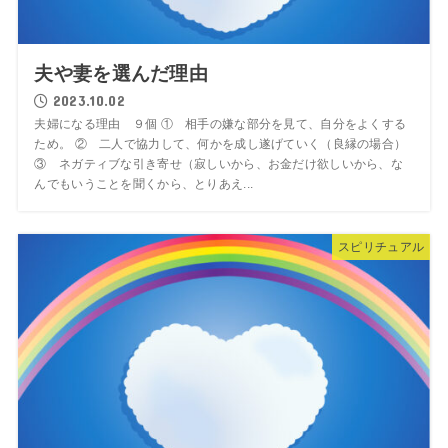
夫や妻を選んだ理由
2023.10.02
夫婦になる理由 ９個 ① 相手の嫌な部分を見て、自分をよくする
ため。 ② 二人で協力して、何かを成し遂げていく（良縁の場合）
③ ネガティブな引き寄せ（寂しいから、お金だけ欲しいから、な
んでもいうことを聞くから、とりあえ...
スピリチュアル