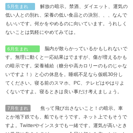
解放の暗示。禁酒、ダイエット、運気の
5月生まれ
低い人との別れ、栄養の低い食品との決別、、、なんで
もいいです。何かをやめるのに向いています。うれしく
ないことは気軽にやめてみては。
脳内が散らかっているかもしれないで
6月生まれ
す。無理に動くと一応結果はでますが、傷が増えるかも
の暗示です。栄養補給（糖分や高カロリーのものじゃな
いですよ！）と心の休息を。睡眠不足なら仮眠30分し
てください。寝る前のスマホ、PC、テレビはやはりよ
くないですよ。寝るときは良い事だけ考えましょう。
焦って飛び出さないこと！の暗示。車
7月生まれ
とか地下鉄でも、船でもそうです。ネット上でもそうで
すよ。Twitterやインスタでも一緒です。運気が高いとき