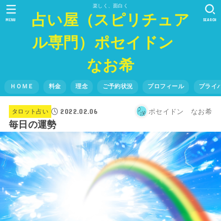
楽しく、面白く
占い屋（スピリチュア
MENU
SEARCH
ル専門）ポセイドン
なお希
ＨＯＭＥ
料金
理念
ご予約状況
プロフィール
プライ
2022.02.06
ポセイドン なお希
タロット占い
毎日の運勢