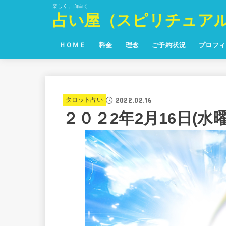
楽しく、面白く
占い屋（スピリチュア
ＨＯＭＥ
料金
理念
ご予約状況
プロフィ
2022.02.16
タロット占い
２０２2年2月16日(水