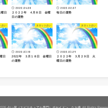
2022.04.08
2022.02.07
土曜日
２０２２年 ４月８日 金曜
毎日の運勢
日の運勢
ト占い
タロット占い
タロット占い
2022.03.18
2022.03.29
月曜日
2022年 ３月１８日 金曜日
２０２２年 ３月２９日 火
の運勢
曜日の運勢
2026
占い屋（スピリチュアル専門）ポセイドン なお希
All Rights Reserv