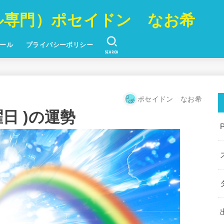
ル専門）ポセイドン なお希
ール
プライバシーポリシー
SEARCH
ポセイドン なお希
曜日 )の運勢
P